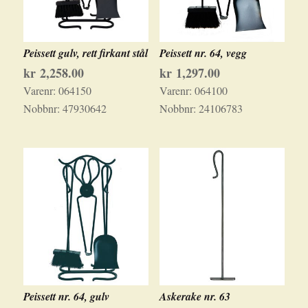
Peissett gulv, rett firkant stål
Peissett nr. 64, vegg
kr
2,258.00
kr
1,297.00
Varenr:
064150
Varenr:
064100
Nobbnr:
47930642
Nobbnr:
24106783
Peissett nr. 64, gulv
Askerake nr. 63