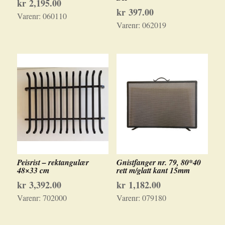
kr
2,195.00
kr
397.00
Varenr:
060110
Varenr:
062019
Peisrist – rektangulær
Gnistfanger nr. 79, 80*40
48×33 cm
rett m/glatt kant 15mm
kr
3,392.00
kr
1,182.00
Varenr:
702000
Varenr:
079180