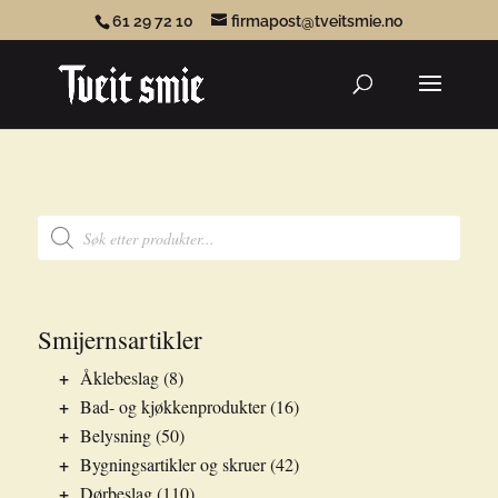
61 29 72 10
firmapost@tveitsmie.no
Products
search
Products
search
Smijernsartikler
+
Åklebeslag
(8)
+
Bad- og kjøkkenprodukter
(16)
+
Belysning
(50)
+
Bygningsartikler og skruer
(42)
+
Dørbeslag
(110)