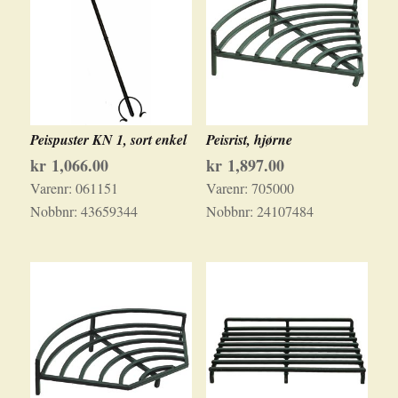
Peispuster KN 1, sort enkel
Peisrist, hjørne
kr
1,066.00
kr
1,897.00
Varenr:
061151
Varenr:
705000
Nobbnr:
43659344
Nobbnr:
24107484