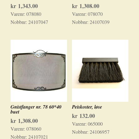
kr
1,343.00
kr
1,308.00
Varenr:
078080
Varenr:
078070
Nobbnr:
24107047
Nobbnr:
24107039
Gnistfanger nr. 78 60*40
Peiskoster, løse
buet
kr
132.00
kr
1,308.00
Varenr:
065000
Varenr:
078060
Nobbnr:
24106957
Nobbnr:
24107021