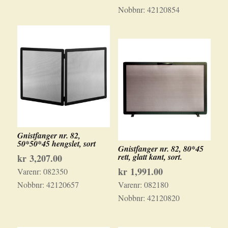
Nobbnr:
42120854
Gnistfanger nr. 82,
50*50*45 hengslet, sort
Gnistfanger nr. 82, 80*45
rett, glatt kant, sort.
kr
3,207.00
kr
1,991.00
Varenr:
082350
Nobbnr:
42120657
Varenr:
082180
Nobbnr:
42120820