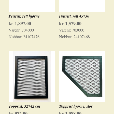
Peisrist, rett hjørne
Peisrist, rett 45*30
kr
1,897.00
kr
1,579.00
Varenr:
704000
Varenr:
703000
Nobbnr:
24107476
Nobbnr:
24107468
Topprist, 32*42 cm
Topprist hjørne, stor
kr
972.00
kr
1,088.00