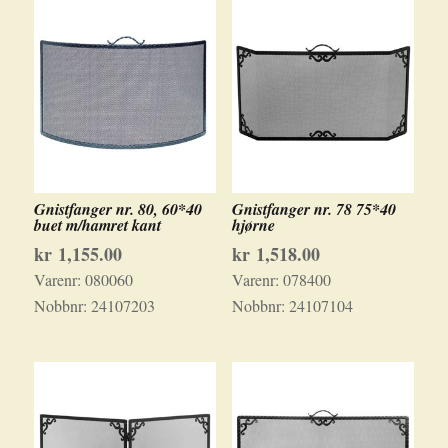
Gnistfanger nr. 80, 60*40
Gnistfanger nr. 78 75*40
buet m/hamret kant
hjørne
kr
1,155.00
kr
1,518.00
Varenr:
080060
Varenr:
078400
Nobbnr:
24107203
Nobbnr:
24107104