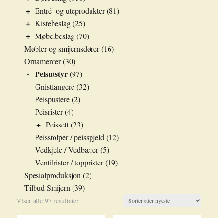
+
Entré- og uteprodukter
(81)
+
Kistebeslag
(25)
+
Møbelbeslag
(70)
Møbler og smijernsdører
(16)
Ornamenter
(30)
-
Peisutstyr
(97)
Gnistfangere
(32)
Peispustere
(2)
Peisrister
(4)
+
Peissett
(23)
Peisstolper / peisspjeld
(12)
Vedkjele / Vedbærer
(5)
Ventilrister / topprister
(19)
Spesialproduksjon
(2)
Tilbud Smijern
(39)
Sortert
Viser alle 97 resultater
etter