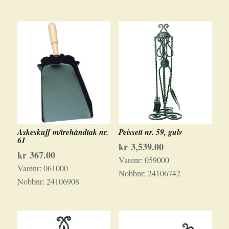
Askeskuff m/trehåndtak nr.
Peissett nr. 59, gulv
61
kr
3,539.00
kr
367.00
Varenr:
059000
Varenr:
061000
Nobbnr:
24106742
Nobbnr:
24106908