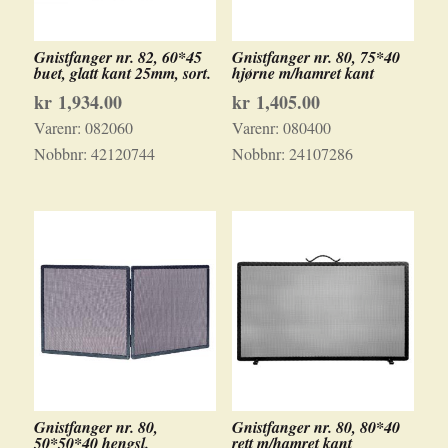
Gnistfanger nr. 82, 60*45
Gnistfanger nr. 80, 75*40
buet, glatt kant 25mm, sort.
hjørne m/hamret kant
kr
1,934.00
kr
1,405.00
Varenr:
082060
Varenr:
080400
Nobbnr:
42120744
Nobbnr:
24107286
Gnistfanger nr. 80,
Gnistfanger nr. 80, 80*40
50*50*40 hengsl.
rett m/hamret kant