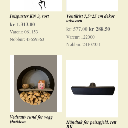
Peispuster KN 3, sort
Ventilrist 7,5*25 cm dekor
u/kassett
kr
1,313.00
Opprinnelig
Nåvære
kr
577.00
kr
288.50
Varenr:
061153
pris
pris
Varenr:
122000
Nobbnr:
43659363
var:
er:
Nobbnr:
24107351
kr 577.00.
kr 288.5
Vedstativ rund for vegg
Ø=64cm
Håndtak for peisspjeld, rett
BK