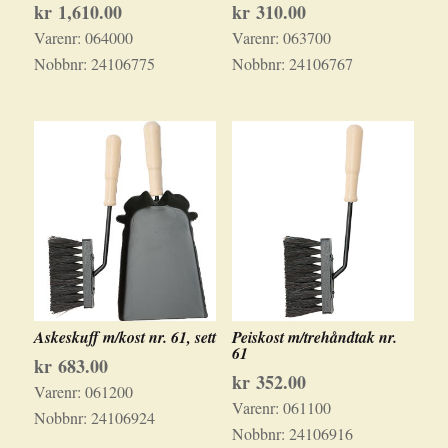
kr
1,610.00
kr
310.00
Varenr:
064000
Varenr:
063700
Nobbnr:
24106775
Nobbnr:
24106767
Askeskuff m/kost nr. 61, sett
Peiskost m/trehåndtak nr.
61
kr
683.00
kr
352.00
Varenr:
061200
Varenr:
061100
Nobbnr:
24106924
Nobbnr:
24106916