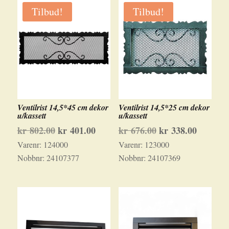
nyeste
Tilbud!
Tilbud!
Ventilrist 14,5*45 cm dekor
Ventilrist 14,5*25 cm dekor
u/kassett
u/kassett
Opprinnelig
Nåværende
Opprinnelig
Nåvære
kr
802.00
kr
401.00
kr
676.00
kr
338.00
pris
pris
pris
pris
Varenr:
124000
Varenr:
123000
var:
er:
var:
er:
Nobbnr:
24107377
Nobbnr:
24107369
kr 802.00.
kr 401.00.
kr 676.00.
kr 338.0