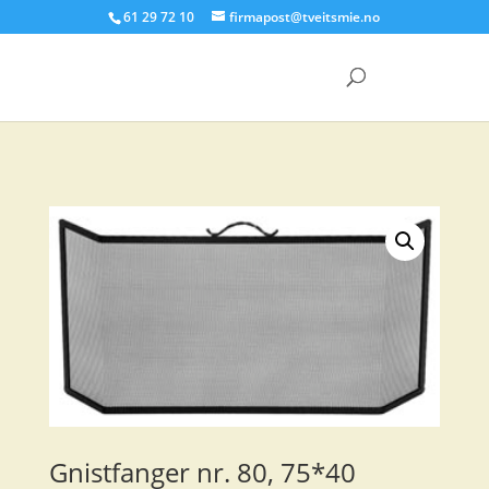
61 29 72 10
firmapost@tveitsmie.no
Products
search
Gnistfanger nr. 80, 75*40