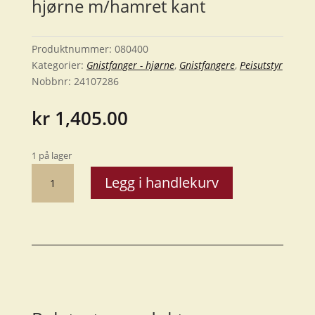
hjørne m/hamret kant
Produktnummer:
080400
Kategorier:
Gnistfanger - hjørne
,
Gnistfangere
,
Peisutstyr
Nobbnr:
24107286
kr
1,405.00
1 på lager
Gnistfanger
Legg i handlekurv
nr.
80,
75*40
hjørne
m/hamret
kant
antall