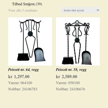
Tilbud Smijern
(39)
Sortert
Viser alle 2 resultater
etter
nyeste
Peissett nr. 64, vegg
Peissett nr. 58, vegg
kr
1,297.00
kr
2,589.00
Varenr:
064100
Varenr:
058100
Nobbnr:
24106783
Nobbnr:
24106676