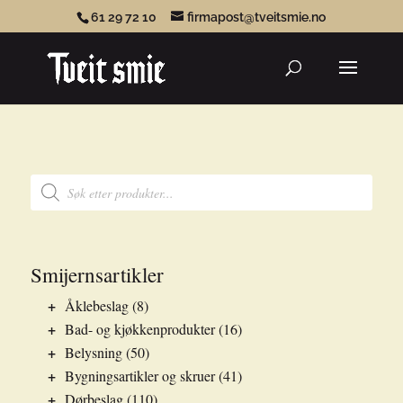
61 29 72 10
firmapost@tveitsmie.no
Products
search
Products
search
Smijernsartikler
+
Åklebeslag
(8)
+
Bad- og kjøkkenprodukter
(16)
+
Belysning
(50)
+
Bygningsartikler og skruer
(41)
+
Dørbeslag
(110)