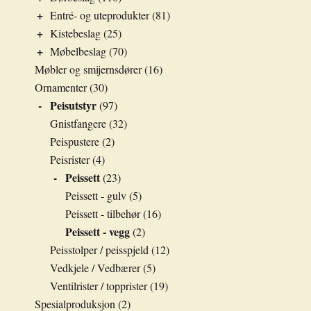
+
Entré- og uteprodukter
(81)
+
Kistebeslag
(25)
+
Møbelbeslag
(70)
Møbler og smijernsdører
(16)
Ornamenter
(30)
-
Peisutstyr
(97)
Gnistfangere
(32)
Peispustere
(2)
Peisrister
(4)
-
Peissett
(23)
Peissett - gulv
(5)
Peissett - tilbehør
(16)
Peissett - vegg
(2)
Peisstolper / peisspjeld
(12)
Vedkjele / Vedbærer
(5)
Ventilrister / topprister
(19)
Spesialproduksjon
(2)