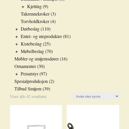
+
Kjetting
(9)
Takrennekroker
(3)
Torvholdkroker
(4)
+
Dørbeslag
(110)
+
Entré- og uteprodukter
(81)
+
Kistebeslag
(25)
+
Møbelbeslag
(70)
Møbler og smijernsdører
(16)
Ornamenter
(30)
+
Peisutstyr
(97)
Spesialproduksjon
(2)
Tilbud Smijern
(39)
Sortert
Viser alle 42 resultater
etter
nyeste