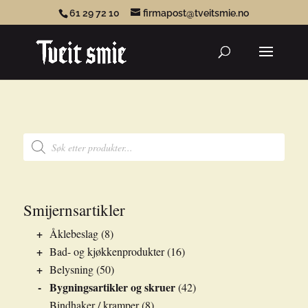
61 29 72 10
firmapost@tveitsmie.no
Products
search
Products
search
Smijernsartikler
+
Åklebeslag
(8)
+
Bad- og kjøkkenprodukter
(16)
+
Belysning
(50)
-
Bygningsartikler og skruer
(42)
Bindhaker / kramper
(8)