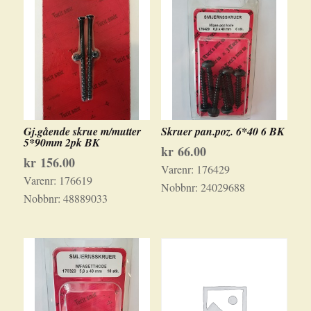
Gj.gående skrue m/mutter
Skruer pan.poz. 6*40 6 BK
5*90mm 2pk BK
kr
66.00
kr
156.00
Varenr:
176429
Varenr:
176619
Nobbnr:
24029688
Nobbnr:
48889033