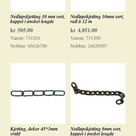
Nedløpskjetting 10 mm sort,
Nedløpskjetting 10mm sort,
kappet i ønsket lengde
rull à 12 m
kr
505.00
kr
4,851.00
Varenr:
731201
Varenr:
731200
Nobbnr:
45626700
Nobbnr:
24029597
Kjetting, dekor 45*3mm
Nedløpskjetting 8mm sort,
vridd
kappet i ønsket lengde