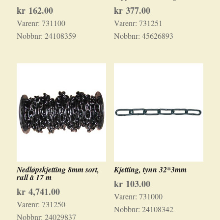
kr
162.00
kr
377.00
Varenr:
731100
Varenr:
731251
Nobbnr:
24108359
Nobbnr:
45626893
Nedløpskjetting 8mm sort,
Kjetting, tynn 32*3mm
rull à 17 m
kr
103.00
kr
4,741.00
Varenr:
731000
Varenr:
731250
Nobbnr:
24108342
Nobbnr:
24029837