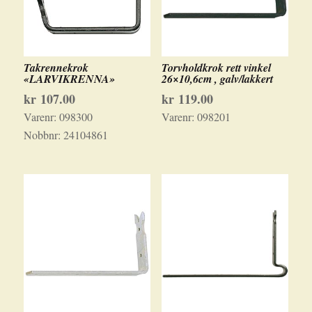
Takrennekrok
Torvholdkrok rett vinkel
«LARVIKRENNA»
26×10,6cm , galv/lakkert
kr
107.00
kr
119.00
Varenr:
098300
Varenr:
098201
Nobbnr:
24104861