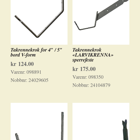
Takrennekrok for 4″ / 5″
Takrennekrok
bord V-form
«LARVIKRENNA»
sperrefeste
kr
124.00
kr
175.00
Varenr:
098891
Varenr:
098350
Nobbnr:
24029605
Nobbnr:
24104879