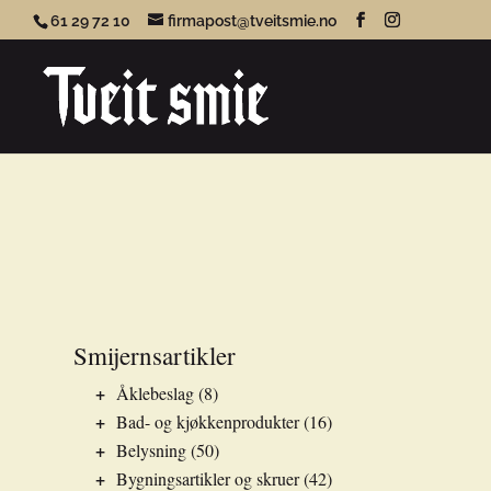
61 29 72 10
firmapost@tveitsmie.no
Smijernsartikler
+
Åklebeslag
(8)
+
Bad- og kjøkkenprodukter
(16)
+
Belysning
(50)
+
Bygningsartikler og skruer
(42)