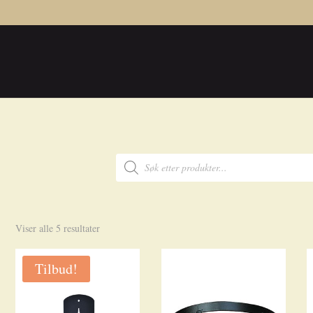
Products
search
Sortert
Viser alle 5 resultater
etter
nyeste
Tilbud!