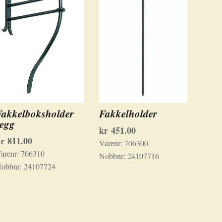
Fakkelboksholder
Fakkelholder
vegg
kr
451.00
kr
811.00
Varenr:
706300
arenr:
706310
Nobbnr:
24107716
obbnr:
24107724