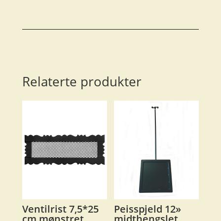
antall
Relaterte produkter
Ventilrist 7,5*25
Peisspjeld 12»
cm mønstret
midthengslet