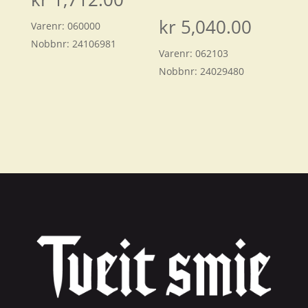
kr
5,040.00
Varenr:
060000
Nobbnr:
24106981
Varenr:
062103
Nobbnr:
24029480