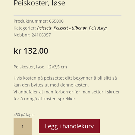
Peiskoster, løse
Produktnummer:
065000
Kategorier:
Peissett
,
Peissett - tilbehør
,
Peisutstyr
Nobbnr:
24106957
kr
132.00
Peiskoster, løse. 12×3,5 cm
Hvis kosten på peissettet ditt begynner å bli slitt så
kan den byttes ut med denne kosten.
Vi anbefaler at man forborrer før man setter i skruer
for å unngå at kosten sprekker.
430 på lager
Peiskoster,
Legg i handlekurv
løse