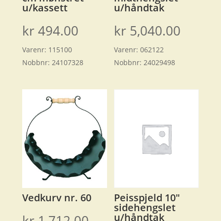
u/kassett
u/håndtak
kr
494.00
kr
5,040.00
Varenr:
115100
Varenr:
062122
Nobbnr:
24107328
Nobbnr:
24029498
Vedkurv nr. 60
Peisspjeld 10″
sidehengslet
u/håndtak
kr
1,712.00