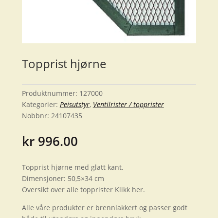
Topprist hjørne
Produktnummer:
127000
Kategorier:
Peisutstyr
,
Ventilrister / topprister
Nobbnr:
24107435
kr
996.00
Topprist hjørne med glatt kant.
Dimensjoner: 50,5×34 cm
Oversikt over alle topprister Klikk her.
Alle våre produkter er brennlakkert og passer godt