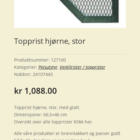
Topprist hjørne, stor
Produktnummer:
127100
Kategorier:
Peisutstyr
,
Ventilrister / topprister
Nobbnr:
24107443
kr
1,088.00
Topprist hjørne, stor, med glatt.
Dimensjoner: 66,5×46 cm
Oversikt over alle topprister Klikk her.
Alle våre produkter er brennlakkert og passer godt