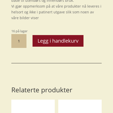
både til utendørs og innendørs bruk.
Vi gjør oppmerksom på at våre produkter nå leveres i
helsort og ikke i patinert utgave slik som noen av
våre bilder viser
16 på lager
Topprist
Legg i handlekurv
hjørne,
stor
antall
Relaterte produkter