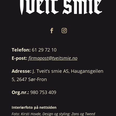
Telefon:
61 29 72 10
E-post:
firmapost@tveitsmie.no
Adresse:
J. Tveit’s smie AS, Haugansgeilen
5, 2647 Sør-Fron
Org.nr.:
980 753 409
Interiørfoto på nettsiden
Foto: Kirsti Hovde, Design og styling: Zans og Tweed