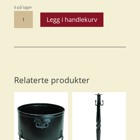
6 på lager
Peisrist,
Legg i handlekurv
hjørne
antall
Relaterte produkter