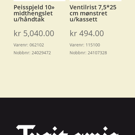
Peisspjeld 10»
Ventilrist 7,5*25
midthengslet
cm mønstret
u/håndtak
u/kassett
kr
5,040.00
kr
494.00
Varenr:
062102
Varenr:
115100
Nobbnr:
24029472
Nobbnr:
24107328