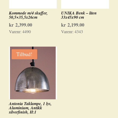
Kommode m/4 skuffer,
UNIKA Benk – liten
50,5×35,5x26cm
33x45x90 cm
kr
2,399.00
kr
2,199.00
Varenr:
4490
Varenr:
4343
Tilbud!
Antonia Taklampe, 1 lys,
Aluminium, Antikk
silverfinish, H:1