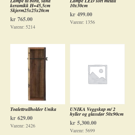
Lampe til bord, sand
Lampe LED sort metall
keramikk H=45,5cm
10x30cm
Skjerm25x25x20cm
kr
499.00
kr
765.00
Varenr:
1356
Varenr:
5214
Toalettrullholder Unika
UNIKA Veggskap m/ 2
hyller og glassdør 50x90cm
kr
629.00
kr
5,300.00
Varenr:
2426
Varenr:
5699