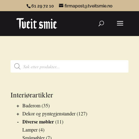
61 29 72 10
firmapost@tveitsmie.no
Products
search
Products
search
Interiørartikler
+
Baderom
(35)
+
Dekor og pyntegjenstander
(127)
-
Diverse møbler
(11)
Lamper
(4)
Småmøbler
(7)