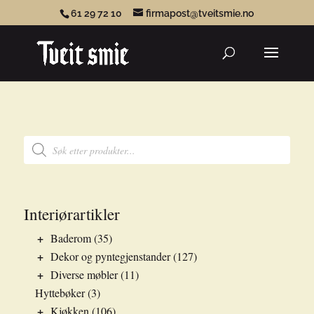
61 29 72 10
firmapost@tveitsmie.no
Products
search
Products
search
Interiørartikler
+
Baderom
(35)
+
Dekor og pyntegjenstander
(127)
+
Diverse møbler
(11)
Hyttebøker
(3)
+
Kjøkken
(106)