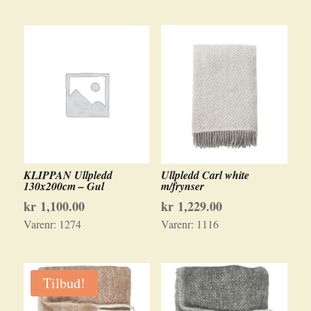
KLIPPAN Ullpledd
Ullpledd Carl white
130x200cm – Gul
m/frynser
kr
1,100.00
kr
1,229.00
Varenr:
1274
Varenr:
1116
Tilbud!