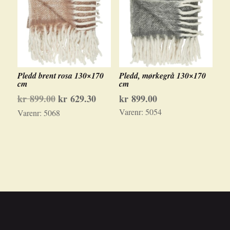
Pledd brent rosa 130×170
Pledd, mørkegrå 130×170
cm
cm
Opprinnelig
Nåværende
kr
899.00
kr
629.30
kr
899.00
pris
pris
Varenr:
5054
Varenr:
5068
var:
er:
kr 899.00.
kr 629.30.