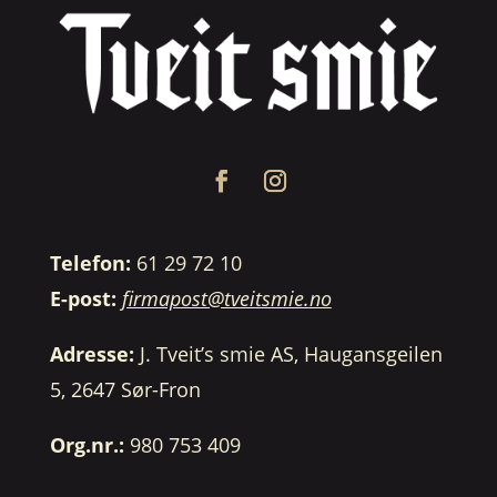
Telefon:
61 29 72 10
E-post:
firmapost@tveitsmie.no
Adresse:
J. Tveit’s smie AS, Haugansgeilen
5, 2647 Sør-Fron
Org.nr.:
980 753 409