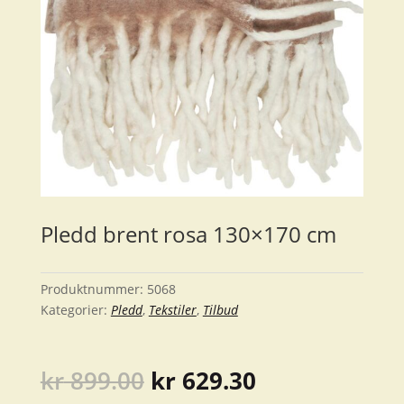
Pledd brent rosa 130×170 cm
Produktnummer:
5068
Kategorier:
Pledd
,
Tekstiler
,
Tilbud
Opprinnelig
Nåværende
kr
899.00
kr
629.30
pris
pris