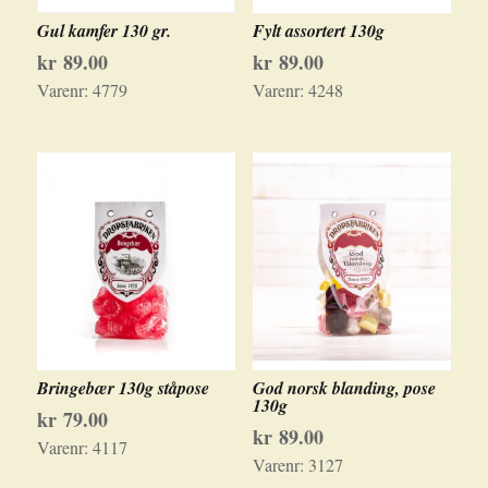
Gul kamfer 130 gr.
Fylt assortert 130g
kr
89.00
kr
89.00
Varenr:
4779
Varenr:
4248
Bringebær 130g ståpose
God norsk blanding, pose
130g
kr
79.00
kr
89.00
Varenr:
4117
Varenr:
3127