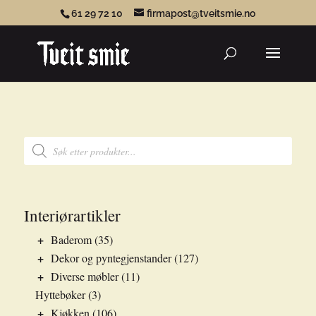
61 29 72 10
firmapost@tveitsmie.no
Products
search
Products
search
Interiørartikler
+
Baderom
(35)
+
Dekor og pyntegjenstander
(127)
+
Diverse møbler
(11)
Hyttebøker
(3)
+
Kjøkken
(106)