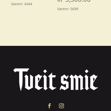
Varenr:
4344
Varenr:
5699