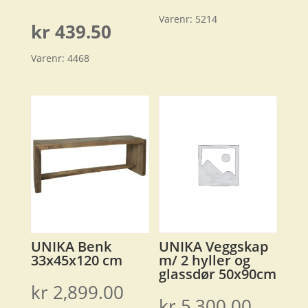
Varenr:
5214
pris
Nåværende
kr
439.50
var:
Varenr:
4468
pris
kr 879.00.
er:
kr 439.50.
UNIKA Benk
UNIKA Veggskap
33x45x120 cm
m/ 2 hyller og
glassdør 50x90cm
kr
2,899.00
kr
5,300.00