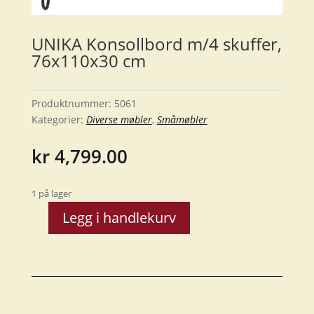
UNIKA Konsollbord m/4 skuffer,
76x110x30 cm
Produktnummer:
5061
Kategorier:
Diverse møbler
,
Småmøbler
kr
4,799.00
1 på lager
Legg i handlekurv
UNIKA
Konsollbord
m/4
skuffer,
76x110x30
cm