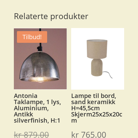
antall
Relaterte produkter
Tilbud!
Antonia
Lampe til bord,
Taklampe, 1 lys,
sand keramikk
Aluminium,
H=45,5cm
Antikk
Skjerm25x25x20c
silverfinish, H:1
m
Opprinnelig
kr
879.00
kr
765.00