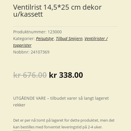
Ventilrist 14,5*25 cm dekor
u/kassett
Produktnummer:
123000
Kategorier:
Peisutstyr
,
Tilbud Smijern
,
Ventilrister /
topprister
Nobbnr:
24107369
Opprinnelig
Nåværende
kr
676.00
kr
338.00
pris
pris
var:
er:
kr 676.00.
kr 338.00.
UTGÅENDE VARE – tilbudet varer så langt lageret
rekker
Det er per nå tomt på lageret for dette produktet, men det
kan bestilles med forventet leveringstid på 2-4 uker.