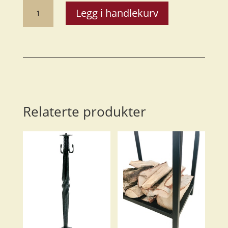
Ventilrist
Legg i handlekurv
14,5*25
cm
dekor
u/kassett
antall
Relaterte produkter