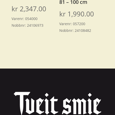
81 – 100 cm
kr
2,347.00
kr
1,990.00
Varenr:
054000
Varenr:
057200
Nobbnr:
24106973
Nobbnr:
24108482