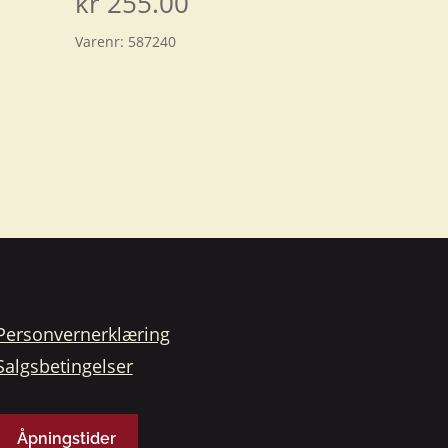
kr
255.00
Varenr:
587240
Personvernerklæring
Salgsbetingelser
Åpningstider