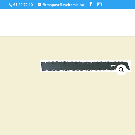
61 29 72 10
firmapost@tveitsmie.no