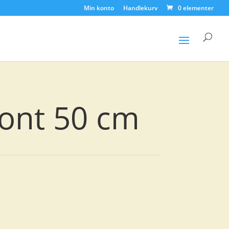
Min konto
Handlekurv
0 elementer
Products
search
ront 50 cm