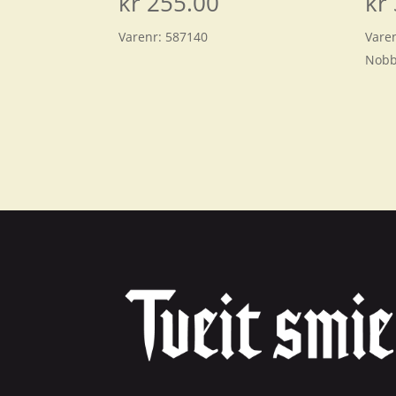
kr
255.00
kr
Varenr:
587140
Vare
Nobb