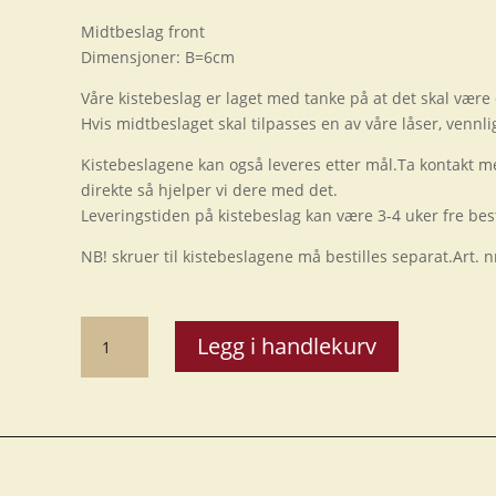
Midtbeslag front
Dimensjoner: B=6cm
Våre kistebeslag er laget med tanke på at det skal være 
Hvis midtbeslaget skal tilpasses en av våre låser, vennlig
Kistebeslagene kan også leveres etter mål.Ta kontakt m
direkte så hjelper vi dere med det.
Leveringstiden på kistebeslag kan være 3-4 uker fre best
NB! skruer til kistebeslagene må bestilles separat.Art. 
Midtbeslag
Legg i handlekurv
front
50
cm
antall