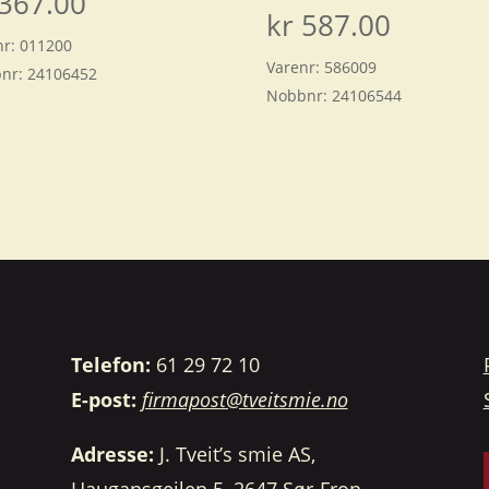
367.00
kr
587.00
nr:
011200
Varenr:
586009
nr:
24106452
Nobbnr:
24106544
Telefon:
61 29 72 10
E-post:
firmapost@tveitsmie.no
Adresse:
J. Tveit’s smie AS,