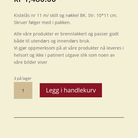
Kistelås nr 11 m/ skilt og nøkkel BK. Str. 10*11 cm.
Skruer følger med i pakken.
Alle våre produkter er brennlakkert og passer godt
både til utendørs og innendørs bruk.
Vi gjør oppmerksom på at våre produkter nå leveres i
helsort og ikke i patinert utgave slik som noen av
våre bilder viser
3 på lager
Kistelås
Legg i handlekurv
nr.
11,
10*11cm,
komplett
BK
antall