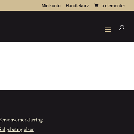
Min konto
Handlekurv
0 elementer
Products
search
Personvernerklæring
Salgsbetingelser