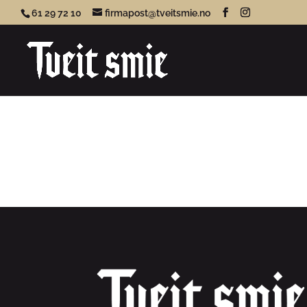
61 29 72 10
firmapost@tveitsmie.no