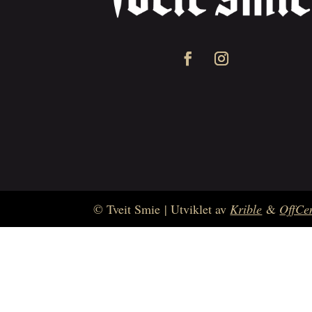
© Tveit Smie
| Utviklet av
Krible
&
OffCen