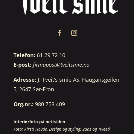
Telefon:
61 29 72 10
E-post:
firmapost@tveitsmie.no
Adresse:
J. Tveit’s smie AS, Haugansgeilen
5, 2647 Sør-Fron
Org.nr.:
980 753 409
Interiørfoto på nettsiden
Foto: Kirsti Hovde, Design og styling: Zans og Tweed