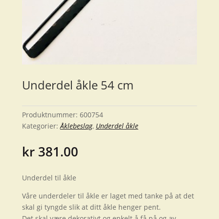
Underdel åkle 54 cm
Produktnummer:
600754
Kategorier:
Åklebeslag
,
Underdel åkle
kr
381.00
Underdel til åkle
Våre underdeler til åkle er laget med tanke på at det
skal gi tyngde slik at ditt åkle henger pent.
Det skal være dekorativt og enkelt å få på og av.