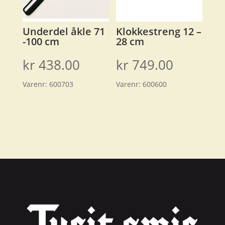
Underdel åkle 71
Klokkestreng 12 –
-100 cm
28 cm
kr
438.00
kr
749.00
Varenr:
600703
Varenr:
600600