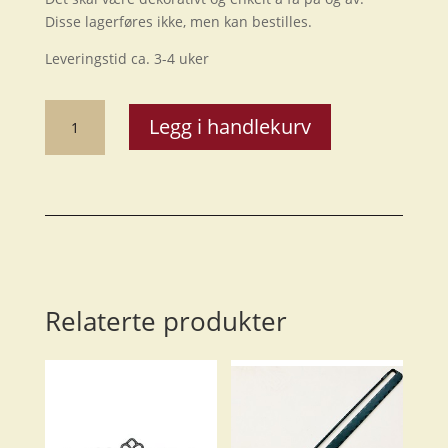
Disse lagerføres ikke, men kan bestilles.
Leveringstid ca. 3-4 uker
Underdel
Legg i handlekurv
åkle
54
cm
antall
Relaterte produkter