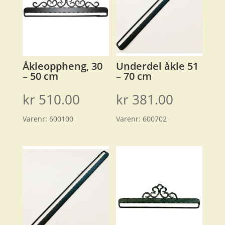
Åkleoppheng, 30
Underdel åkle 51
– 50 cm
– 70 cm
kr
510.00
kr
381.00
Varenr:
600100
Varenr:
600702