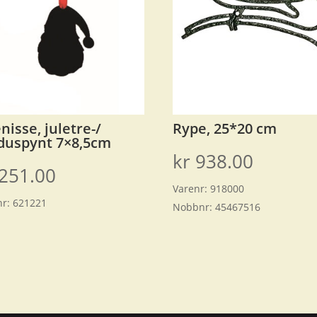
enisse, juletre-/
Rype, 25*20 cm
duspynt 7×8,5cm
kr
938.00
251.00
Varenr:
918000
nr:
621221
Nobbnr:
45467516