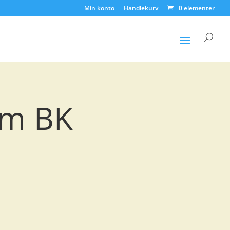
Min konto
Handlekurv
0 elementer
Products
search
cm BK