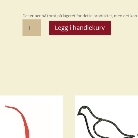
Det er per nå tomt på lageret for dette produktet, men det kan 
Troll,
Legg i handlekurv
23*24
cm
BK
antall