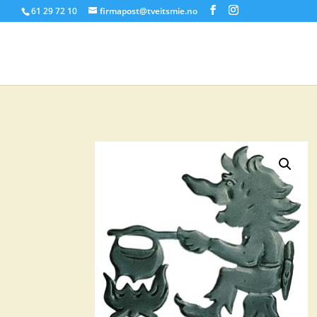
61 29 72 10
firmapost@tveitsmie.no