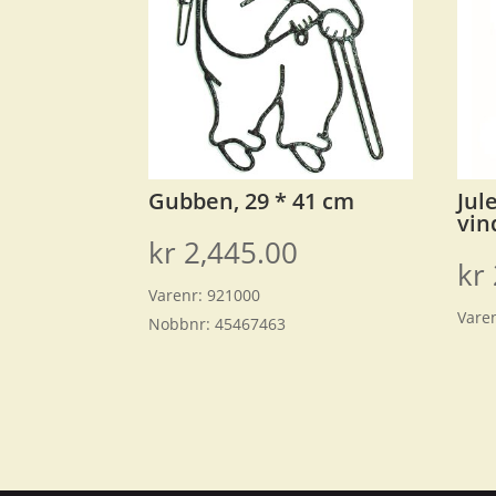
Gubben, 29 * 41 cm
Jul
vin
kr
2,445.00
kr
Varenr:
921000
Vare
Nobbnr:
45467463