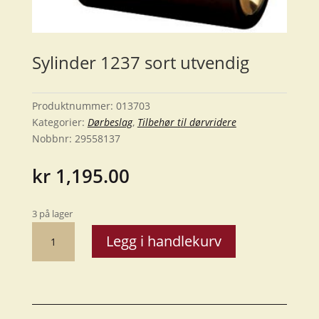
Sylinder 1237 sort utvendig
Produktnummer:
013703
Kategorier:
Dørbeslag
,
Tilbehør til dørvridere
Nobbnr:
29558137
kr
1,195.00
3 på lager
Sylinder
Legg i handlekurv
1237
sort
utvendig
antall