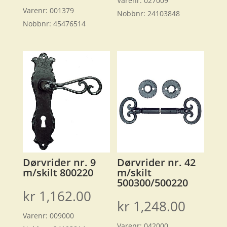
Varenr:
027009
Varenr:
001379
Nobbnr:
24103848
Nobbnr:
45476514
Dørvrider nr. 9
Dørvrider nr. 42
m/skilt 800220
m/skilt
500300/500220
kr
1,162.00
kr
1,248.00
Varenr:
009000
Varenr:
042000