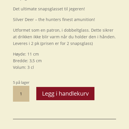
Det ultimate snapsglasset til jegeren!
Silver Deer – the hunters finest amunition!
Utformet som en patron, i dobbeltglass. Dette sikrer
at drikken ikke blir varm når du holder den i hånden.
Leveres i 2 pk (prisen er for 2 snapsglass)
Høyde: 11 cm
Bredde: 3,5 cm
Volum: 3 cl
5 på lager
Snapsglass
Legg i handlekurv
"Silver
Deer"
dobbelglass
antall