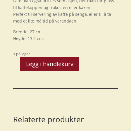
Fatet kan også brukes som asjett, der man får plass
til kaffekoppen og frokosten eller kaken.
Perfekt til servering av kaffe på senga, eller til å ta
med et lite måltid på verandaen.
Bredde: 27 cm.
Høyde: 13,2 cm.
1 på lager
Legg i handlekurv
Pryd
-
Serveringsfat,
lite
antall
Relaterte produkter