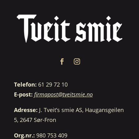
Telefon:
61 29 72 10
E-post:
firmapost@tveitsmie.no
Adresse:
J. Tveit’s smie AS, Haugansgeilen
5, 2647 Sør-Fron
Org.nr.:
980 753 409