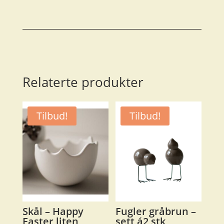
høne
/
hane
stående
H=11cm
2
ass.
Relaterte produkter
antall
Tilbud!
Tilbud!
Skål – Happy
Fugler gråbrun –
Easter liten
sett á2 stk