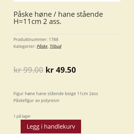
Påske høne / hane stående
H=11cm 2 ass.
Produktnummer:
1788
Kategorier:
Påske
,
Tilbud
Opprinnelig
Nåværende
kr
99.00
kr
49.50
pris
pris
var:
er:
kr 99.00.
kr 49.50.
Figur høne hane stående beige 11cm 2ass
Påskefigur av polyresin
1 på lager
Legg i handlekurv
Påske