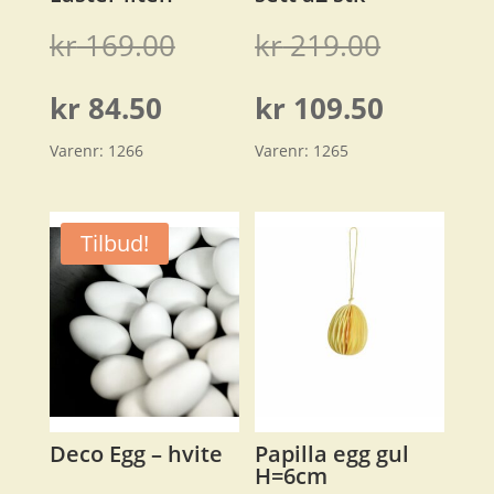
Opprinnelig
Opprinn
kr
169.00
kr
219.00
pris
pris
Nåværende
Nåvære
kr
84.50
kr
109.50
var:
var:
Varenr:
1266
Varenr:
1265
pris
pris
kr 169.00.
kr 219.0
er:
er:
Tilbud!
kr 84.50.
kr 109.5
Deco Egg – hvite
Papilla egg gul
H=6cm