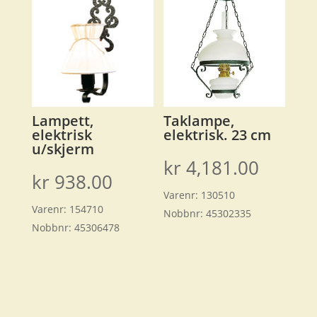
Lampett,
Taklampe,
elektrisk
elektrisk. 23 cm
u/skjerm
kr
4,181.00
kr
938.00
Varenr:
130510
Varenr:
154710
Nobbnr:
45302335
Nobbnr:
45306478