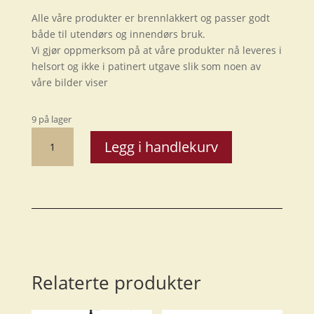
Alle våre produkter er brennlakkert og passer godt
både til utendørs og innendørs bruk.
Vi gjør oppmerksom på at våre produkter nå leveres i
helsort og ikke i patinert utgave slik som noen av
våre bilder viser
9 på lager
Opphengskrok
Legg i handlekurv
147480
-
30
cm
antall
Relaterte produkter