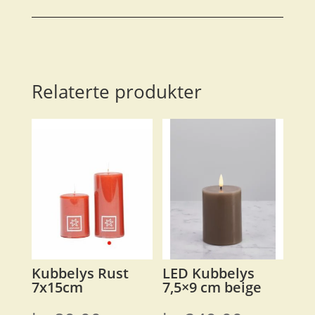
Ø=34cm
H=36cm
antall
Relaterte produkter
Kubbelys Rust
LED Kubbelys
7x15cm
7,5×9 cm beige