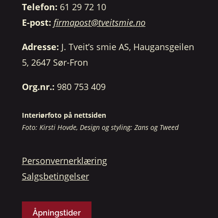
Telefon:
61 29 72 10
E-post:
firmapost@tveitsmie.no
Adresse:
J. Tveit’s smie AS, Haugansgeilen
5, 2647 Sør-Fron
Org.nr.:
980 753 409
Interiørfoto på nettsiden
Foto: Kirsti Hovde, Design og styling: Zans og Tweed
Personvernerklæring
Salgsbetingelser
Åpningstider