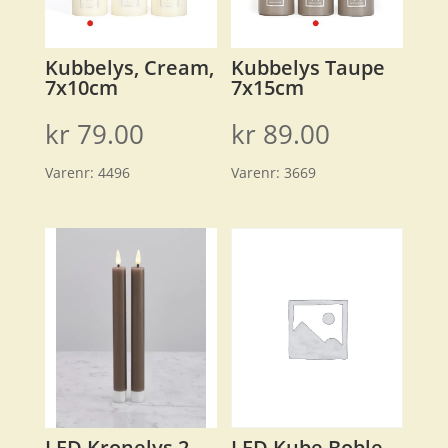
Kubbelys, Cream,
Kubbelys Taupe
7x10cm
7x15cm
kr
79.00
kr
89.00
Varenr:
4496
Varenr:
3669
LED Kronelys 2
LED Kube Boble