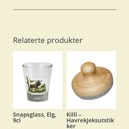
6.2
Ø:
15
antall
Relaterte produkter
Snapsglass, Elg,
Killi –
9cl
Havrekjeksutstik
ker