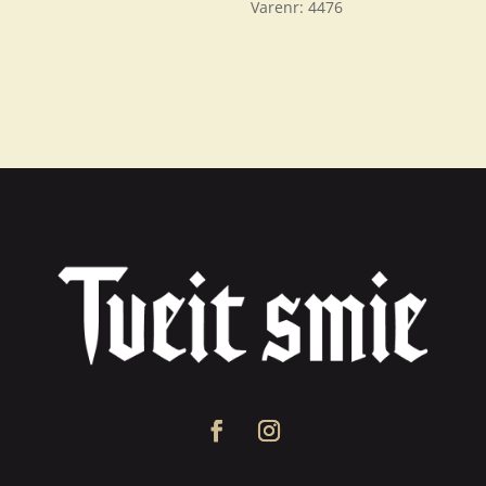
Varenr:
4476