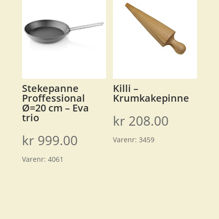
Stekepanne
Killi –
Proffessional
Krumkakepinne
Ø=20 cm – Eva
trio
kr
208.00
kr
999.00
Varenr:
3459
Varenr:
4061