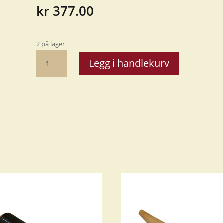
kr
377.00
2 på lager
Killi
Legg i handlekurv
-
Mørlefseutstikker
15
cm
antall