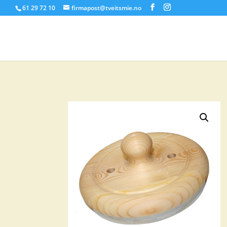
61 29 72 10
firmapost@tveitsmie.no