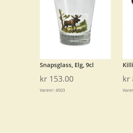
Snapsglass, Elg, 9cl
Kil
kr
153.00
kr
Varenr:
4503
Vare