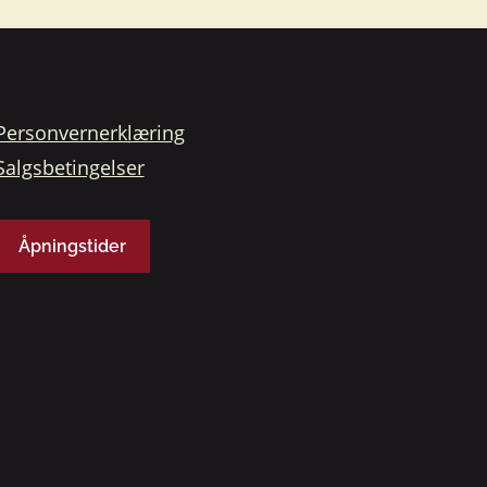
Personvernerklæring
Salgsbetingelser
Åpningstider