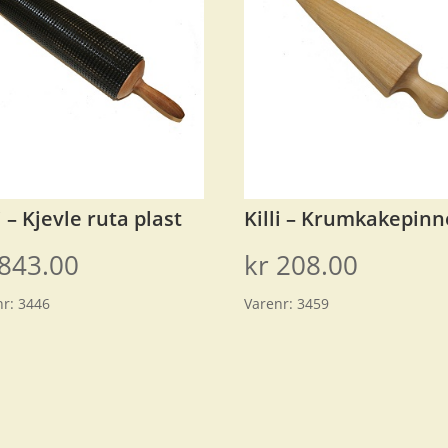
li – Kjevle ruta plast
Killi – Krumkakepinn
843.00
kr
208.00
nr:
3446
Varenr:
3459