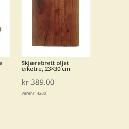
e
Skjærebrett oljet
eiketre, 23×30 cm
kr
389.00
Varenr:
4200