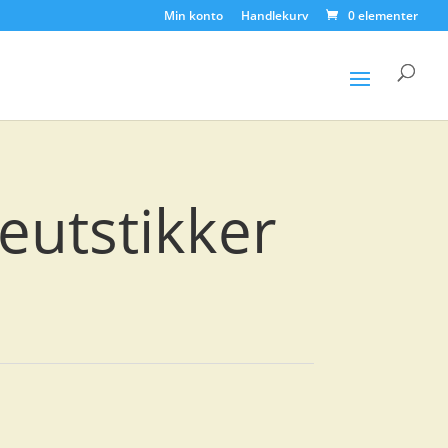
Min konto
Handlekurv
0 elementer
Products
search
seutstikker