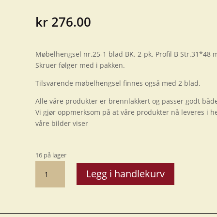
kr
276.00
Møbelhengsel nr.25-1 blad BK. 2-pk. Profil B Str.31*48
Skruer følger med i pakken.
Tilsvarende møbelhengsel finnes også med 2 blad.
Alle våre produkter er brennlakkert og passer godt både
Vi gjør oppmerksom på at våre produkter nå leveres i hel
våre bilder viser
16 på lager
Møbelhengsel
Legg i handlekurv
nr.
25-
1
bl.