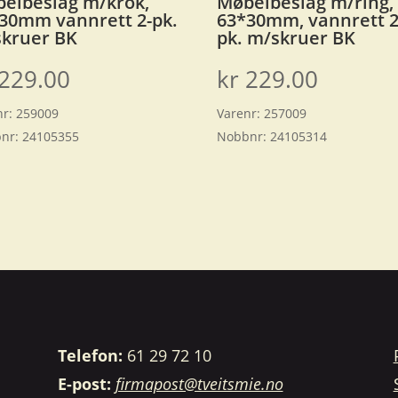
elbeslag m/krok,
Møbelbeslag m/ring,
30mm vannrett 2-pk.
63*30mm, vannrett 2
kruer BK
pk. m/skruer BK
229.00
kr
229.00
nr:
259009
Varenr:
257009
nr:
24105355
Nobbnr:
24105314
Telefon:
61 29 72 10
E-post:
firmapost@tveitsmie.no