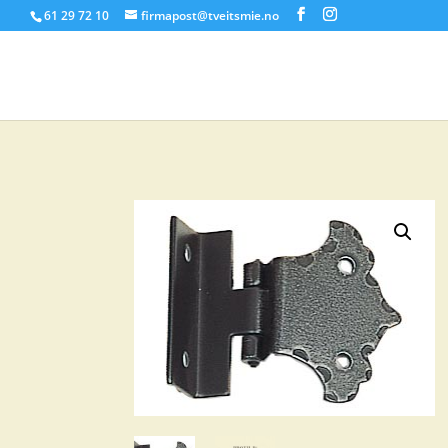
61 29 72 10
firmapost@tveitsmie.no