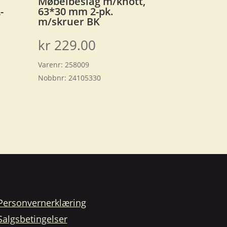
Møbelbeslag m/knott,
-
63*30 mm 2-pk.
m/skruer BK
kr
229.00
Varenr:
258009
Nobbnr:
24105330
Personvernerklæring
Salgsbetingelser