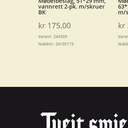
Møbelbeslag, 51*29 mm,
Møb
vannrett 2-pk. m/skruer
63*
BK
m/s
kr
175.00
kr
Varenr:
249309
Vare
Nobbnr:
24105173
Nobb