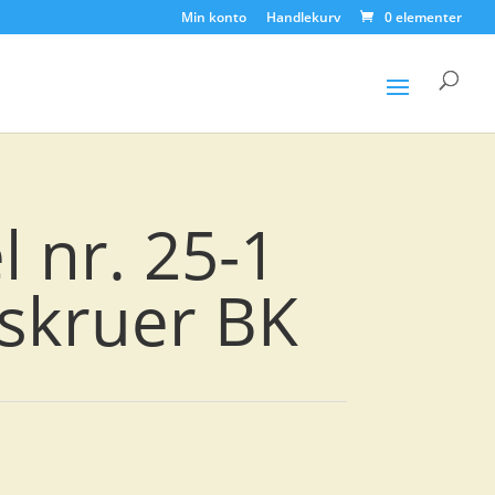
Min konto
Handlekurv
0 elementer
Products
search
 nr. 25-1
/skruer BK