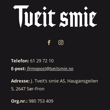
Telefon:
61 29 72 10
E-post:
firmapost@tveitsmie.no
Adresse:
J. Tveit’s smie AS, Haugansgeilen
5, 2647 Sør-Fron
Org.nr.:
980 753 409