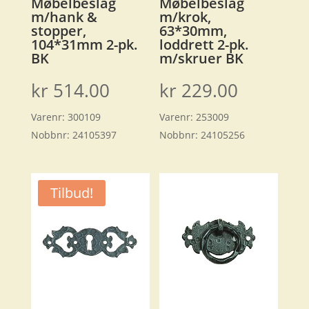
Møbelbeslag
Møbelbeslag
m/hank &
m/krok,
stopper,
63*30mm,
104*31mm 2-pk.
loddrett 2-pk.
BK
m/skruer BK
kr
514.00
kr
229.00
Varenr:
300109
Varenr:
253009
Nobbnr:
24105397
Nobbnr:
24105256
Tilbud!