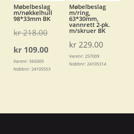
Møbelbeslag
Møbelbeslag
m/nøkkelhull
m/ring,
98*33mm BK
63*30mm,
vannrett 2-pk.
m/skruer BK
Opprinnelig
kr
218.00
kr
229.00
pris
Nåværende
kr
109.00
Varenr:
257009
var:
Varenr:
565009
pris
Nobbnr:
24105314
Nobbnr:
24105553
kr 218.00.
er:
kr 109.00.