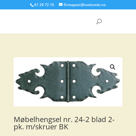
61 29 72 10
firmapost@tveitsmie.no
Products
search
Møbelhengsel nr. 24-2 blad 2-
pk. m/skruer BK