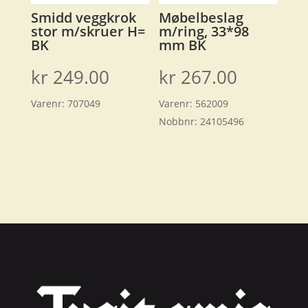
Smidd veggkrok
Møbelbeslag
stor m/skruer H=
m/ring, 33*98
BK
mm BK
kr
249.00
kr
267.00
Varenr:
707049
Varenr:
562009
Nobbnr:
24105496