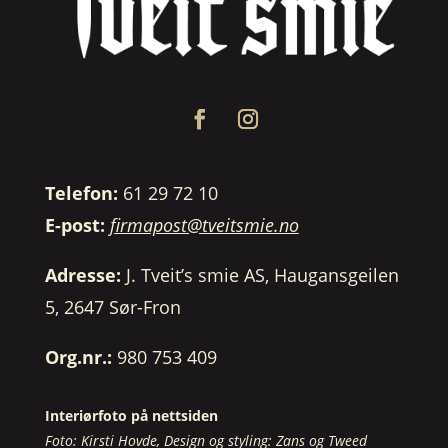
Telefon:
61 29 72 10
E-post:
firmapost@tveitsmie.no
Adresse:
J. Tveit’s smie AS, Haugansgeilen
5, 2647 Sør-Fron
Org.nr.:
980 753 409
Interiørfoto på nettsiden
Foto: Kirsti Hovde, Design og styling: Zans og Tweed