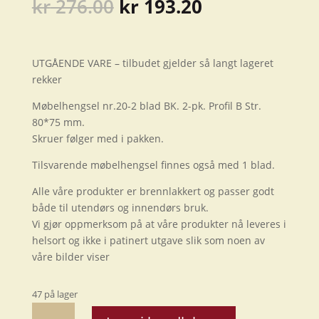
Opprinnelig
Nåværende
kr
276.00
kr
193.20
pris
pris
var:
er:
kr 276.00.
kr 193.20.
UTGÅENDE VARE – tilbudet gjelder så langt lageret
rekker
Møbelhengsel nr.20-2 blad BK. 2-pk. Profil B Str.
80*75 mm.
Skruer følger med i pakken.
Tilsvarende møbelhengsel finnes også med 1 blad.
Alle våre produkter er brennlakkert og passer godt
både til utendørs og innendørs bruk.
Vi gjør oppmerksom på at våre produkter nå leveres i
helsort og ikke i patinert utgave slik som noen av
våre bilder viser
47 på lager
Møbelhengsel