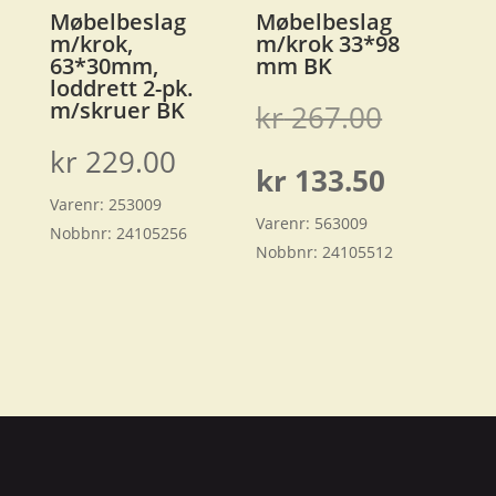
Møbelbeslag
Møbelbeslag
m/krok,
m/krok 33*98
63*30mm,
mm BK
loddrett 2-pk.
m/skruer BK
Opprinn
kr
267.00
kr
229.00
pris
Nåvære
kr
133.50
Varenr:
253009
var:
Varenr:
563009
pris
Nobbnr:
24105256
Nobbnr:
24105512
kr 267.0
er:
kr 133.5