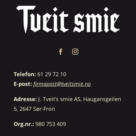
Telefon:
61 29 72 10
E-post:
firmapost@tveitsmie.no
Adresse:
J. Tveit’s smie AS, Haugansgeilen
5, 2647 Sør-Fron
Org.nr.:
980 753 409