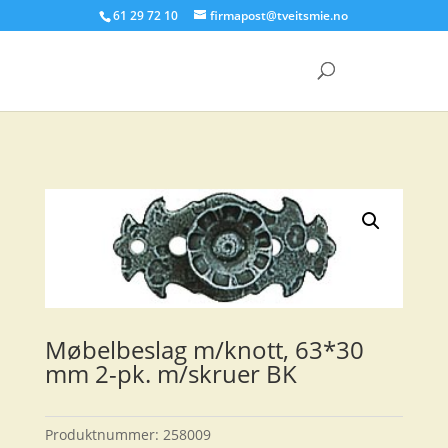
61 29 72 10
firmapost@tveitsmie.no
Products
search
Møbelbeslag m/knott, 63*30
mm 2-pk. m/skruer BK
Produktnummer:
258009