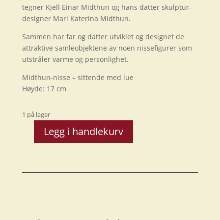
tegner Kjell Einar Midthun og hans datter skulptur-
designer Mari Katerina Midthun.
Sammen har far og datter utviklet og designet de
attraktive samleobjektene av noen nissefigurer som
utstråler varme og personlighet.
Midthun-nisse – sittende med lue
Høyde: 17 cm
1 på lager
Legg i handlekurv
Midthun-
nisse
sittende
med
lue
antall