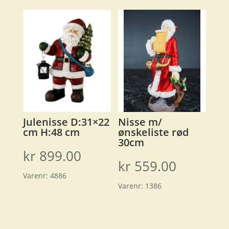
Julenisse D:31×22
Nisse m/
cm H:48 cm
ønskeliste rød
30cm
kr
899.00
kr
559.00
Varenr:
4886
Varenr:
1386