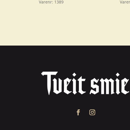
Varenr:
1389
Vare