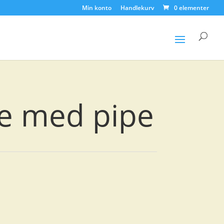
Min konto
Handlekurv
0 elementer
Products
search
e med pipe