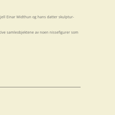
jell Einar Midthun og hans datter skulptur-
ktive samleobjektene av noen nissefigurer som