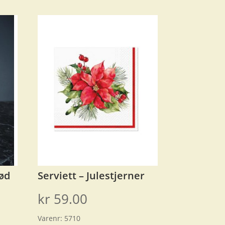
rød
Serviett – Julestjerner
kr
59.00
Varenr:
5710