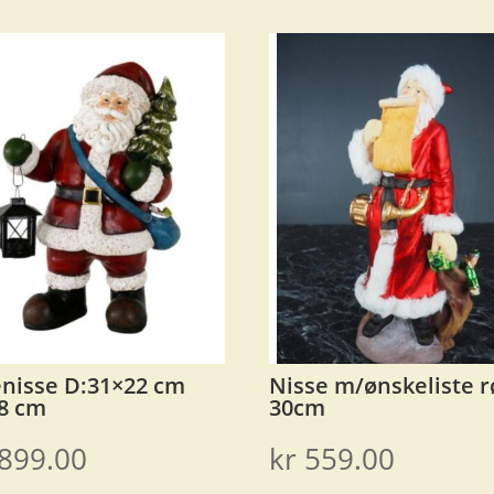
enisse D:31×22 cm
Nisse m/ønskeliste 
8 cm
30cm
899.00
kr
559.00