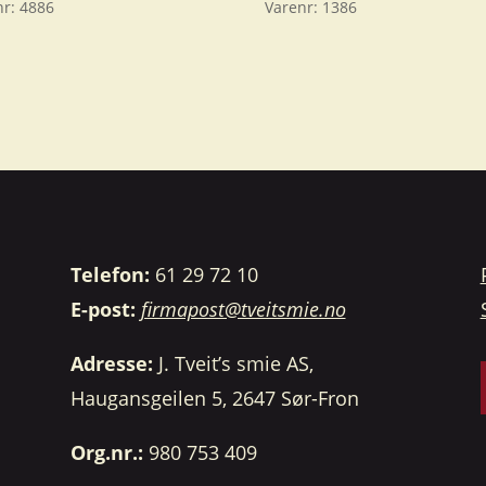
nr:
4886
Varenr:
1386
Telefon:
61 29 72 10
E-post:
firmapost@tveitsmie.no
Adresse:
J. Tveit’s smie AS,
Haugansgeilen 5, 2647 Sør-Fron
Org.nr.:
980 753 409