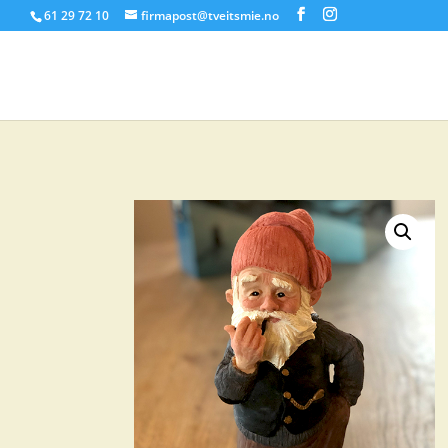
61 29 72 10
firmapost@tveitsmie.no