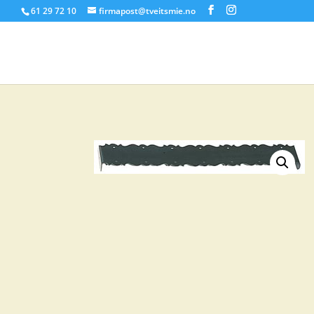
61 29 72 10
firmapost@tveitsmie.no