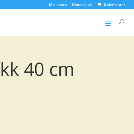
Min konto
Handlekurv
0 elementer
Products
search
okk 40 cm