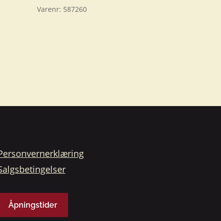
Varenr:
587260
Personvernerklæring
Salgsbetingelser
Åpningstider