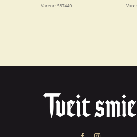
Varenr:
587440
Vare