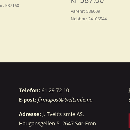
kr
587.00
nr:
587160
Varenr:
586009
Nobbnr:
24106544
Telefon:
61 29 72 10
E-post:
firmapost@tveitsmie.no
Adresse:
J. Tveit’s smie AS,
Haugansgeilen 5, 2647 Sør-Fron