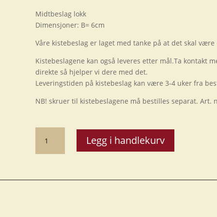
Midtbeslag lokk
Dimensjoner: B= 6cm
Våre kistebeslag er laget med tanke på at det skal være 
Kistebeslagene kan også leveres etter mål.Ta kontakt m
direkte så hjelper vi dere med det.
Leveringstiden på kistebeslag kan være 3-4 uker fra best
NB! skruer til kistebeslagene må bestilles separat. Art. 
Midtbeslag
Legg i handlekurv
lokk
40
cm
antall