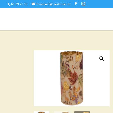
61 29 72 10
firmapost@tveitsmie.no