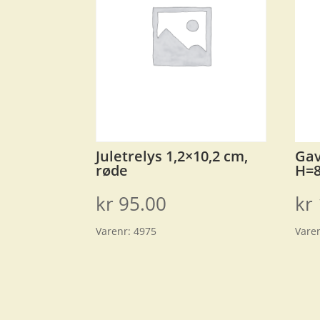
Juletrelys 1,2×10,2 cm,
Gav
røde
H=
kr
95.00
kr
Varenr:
4975
Vare