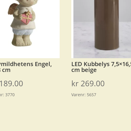
mildhetens Engel,
LED Kubbelys 7,5×16,
8 cm
cm beige
189.00
kr
269.00
nr:
3770
Varenr:
5657