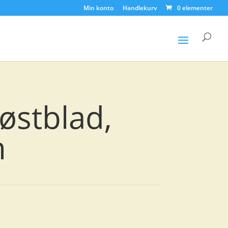
Min konto
Handlekurv
0 elementer
Products
search
østblad,
m