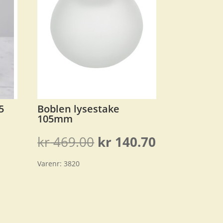
5
Boblen lysestake
105mm
Opprinnelig
Nåværend
kr
469.00
kr
140.70
pris
pris
Varenr:
3820
var:
er:
kr 469.00.
kr 140.70.