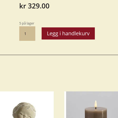
kr
329.00
5 på lager
Lyslykt
Legg i handlekurv
LED
Høstblad,
beige
9x20cm
antall