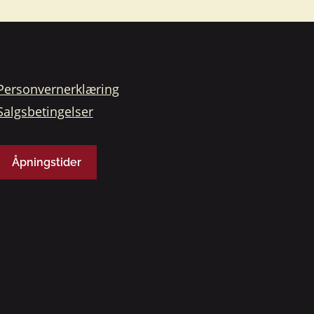
Personvernerklæring
Salgsbetingelser
Åpningstider