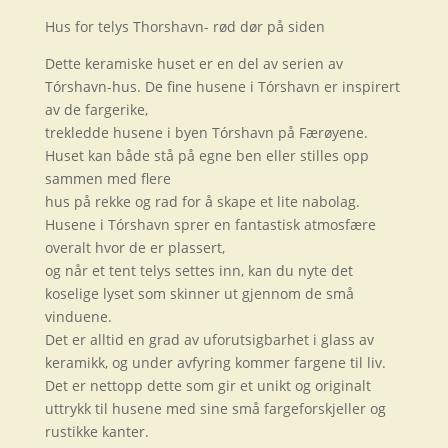
Hus for telys Thorshavn- rød dør på siden
Dette keramiske huset er en del av serien av
Tórshavn-hus. De fine husene i Tórshavn er inspirert
av de fargerike,
trekledde husene i byen Tórshavn på Færøyene.
Huset kan både stå på egne ben eller stilles opp
sammen med flere
hus på rekke og rad for å skape et lite nabolag.
Husene i Tórshavn sprer en fantastisk atmosfære
overalt hvor de er plassert,
og når et tent telys settes inn, kan du nyte det
koselige lyset som skinner ut gjennom de små
vinduene.
Det er alltid en grad av uforutsigbarhet i glass av
keramikk, og under avfyring kommer fargene til liv.
Det er nettopp dette som gir et unikt og originalt
uttrykk til husene med sine små fargeforskjeller og
rustikke kanter.