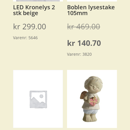
LED Kronelys 2
Boblen lysestake
stk beige
105mm
Opprinn
kr
299.00
kr
469.00
Varenr:
5646
pris
Nåvære
kr
140.70
var:
Varenr:
3820
pris
kr 469.0
er:
kr 140.7