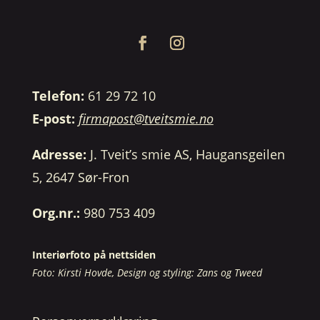
Telefon:
61 29 72 10
E-post:
firmapost@tveitsmie.no
Adresse:
J. Tveit’s smie AS, Haugansgeilen
5, 2647 Sør-Fron
Org.nr.:
980 753 409
Interiørfoto på nettsiden
Foto: Kirsti Hovde, Design og styling: Zans og Tweed