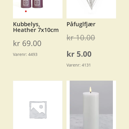
Kubbelys,
Påfuglfjær
Heather 7x10cm
Opprinnel
kr
10.00
kr
69.00
pris
Nåværend
kr
5.00
Varenr:
4493
var:
Varenr:
4131
pris
kr 10.00.
er:
kr 5.00.