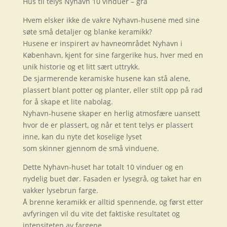
Hus til telys Nyhavn 10 vinduer – grå
Hvem elsker ikke de vakre Nyhavn-husene med sine
søte små detaljer og blanke keramikk?
Husene er inspirert av havneområdet Nyhavn i
København, kjent for sine fargerike hus, hver med en
unik historie og et litt sært uttrykk.
De sjarmerende keramiske husene kan stå alene,
plassert blant potter og planter, eller stilt opp på rad
for å skape et lite nabolag.
Nyhavn-husene skaper en herlig atmosfære uansett
hvor de er plassert, og når et tent telys er plassert
inne, kan du nyte det koselige lyset
som skinner gjennom de små vinduene.
Dette Nyhavn-huset har totalt 10 vinduer og en
nydelig buet dør. Fasaden er lysegrå, og taket har en
vakker lysebrun farge.
Å brenne keramikk er alltid spennende, og først etter
avfyringen vil du vite det faktiske resultatet og
intensiteten av fargene.