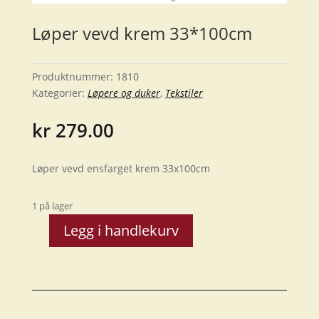
Løper vevd krem 33*100cm
Produktnummer:
1810
Kategorier:
Løpere og duker
,
Tekstiler
kr
279.00
Løper vevd ensfarget krem 33x100cm
1 på lager
Legg i handlekurv
Løper
vevd
krem
33*100cm
antall