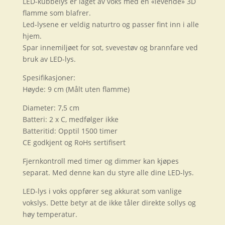
LED-kubbelys er laget av voks med en «levende» 3D
flamme som blafrer.
Led-lysene er veldig naturtro og passer fint inn i alle
hjem.
Spar innemiljøet for sot, svevestøv og brannfare ved
bruk av LED-lys.
Spesifikasjoner:
Høyde: 9 cm (Målt uten flamme)
Diameter: 7,5 cm
Batteri: 2 x C, medfølger ikke
Batteritid: Opptil 1500 timer
CE godkjent og RoHs sertifisert
Fjernkontroll med timer og dimmer kan kjøpes
separat. Med denne kan du styre alle dine LED-lys.
LED-lys i voks oppfører seg akkurat som vanlige
vokslys. Dette betyr at de ikke tåler direkte sollys og
høy temperatur.