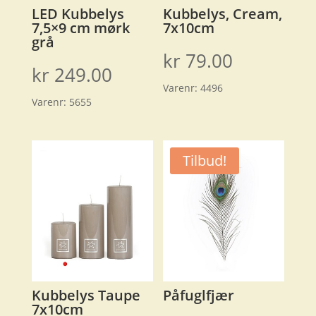
LED Kubbelys
Kubbelys, Cream,
7,5×9 cm mørk
7x10cm
grå
kr
79.00
kr
249.00
Varenr:
4496
Varenr:
5655
Tilbud!
Kubbelys Taupe
Påfuglfjær
7x10cm