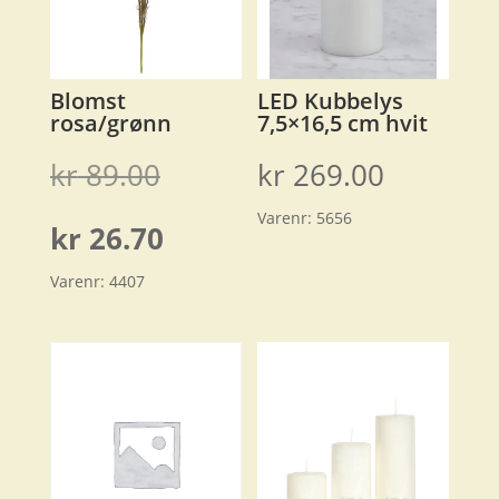
Blomst
LED Kubbelys
rosa/grønn
7,5×16,5 cm hvit
Opprinnelig
kr
89.00
kr
269.00
Varenr:
5656
pris
Nåværende
kr
26.70
var:
Varenr:
4407
pris
kr 89.00.
er:
kr 26.70.