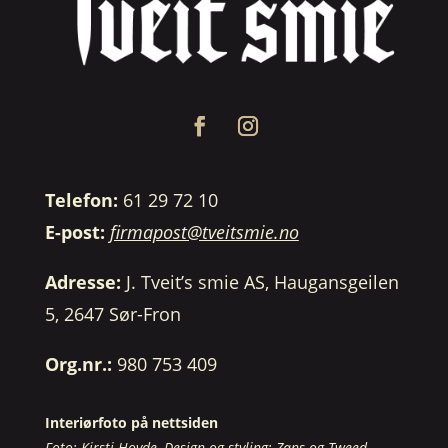
Telefon:
61 29 72 10
E-post:
firmapost@tveitsmie.no
Adresse:
J. Tveit’s smie AS, Haugansgeilen
5, 2647 Sør-Fron
Org.nr.:
980 753 409
Interiørfoto på nettsiden
Foto: Kirsti Hovde, Design og styling: Zans og Tweed