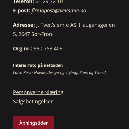
Telefon:
61 29 72 10
E-post:
firmapost@tveitsmie.no
Adresse:
J. Tveit’s smie AS, Haugansgeilen
5, 2647 Sør-Fron
Org.nr.:
980 753 409
Interiørfoto på nettsiden
Foto: Kirsti Hovde, Design og styling: Zans og Tweed
Personvernerklæring
Salgsbetingelser
Åpningstider