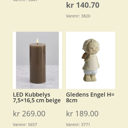
pris
Nåvære
kr
140.70
var:
Varenr:
3820
pris
kr 469.0
er:
kr 140.7
LED Kubbelys
Gledens Engel H=
7,5×16,5 cm beige
8cm
kr
269.00
kr
189.00
Varenr:
5657
Varenr:
3771