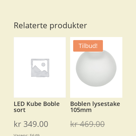
Relaterte produkter
Tilbud!
LED Kube Boble
Boblen lysestake
sort
105mm
Opprinn
kr
349.00
kr
469.00
Varenr:
5649