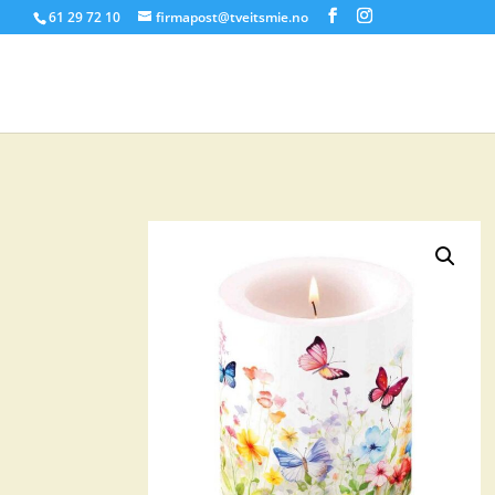
61 29 72 10
firmapost@tveitsmie.no