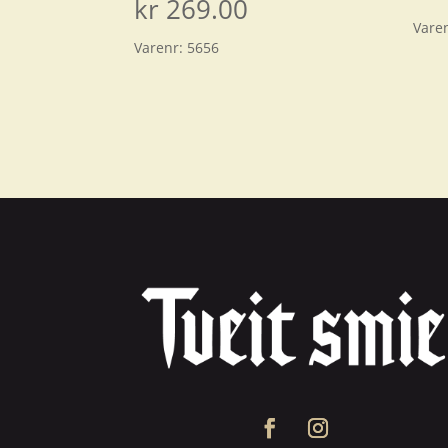
kr
269.00
Vare
Varenr:
5656