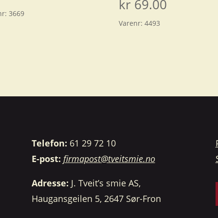
kr
69.00
nr:
3669
Varenr:
4493
Telefon:
61 29 72 10
E-post:
firmapost@tveitsmie.no
Adresse:
J. Tveit’s smie AS,
Haugansgeilen 5, 2647 Sør-Fron