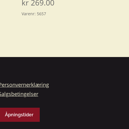
kr
269.00
Varenr:
5657
Personvernerklæring
Salgsbetingelser
Åpningstider