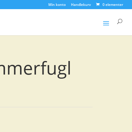
Min konto
Handlekurv
0 elementer
Products
search
mmerfugl