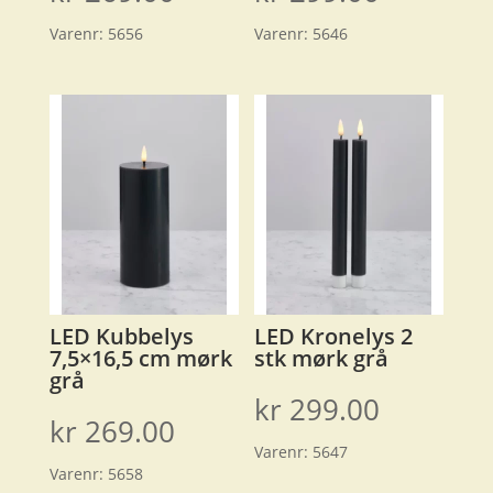
Varenr:
5656
Varenr:
5646
LED Kubbelys
LED Kronelys 2
7,5×16,5 cm mørk
stk mørk grå
grå
kr
299.00
kr
269.00
Varenr:
5647
Varenr:
5658