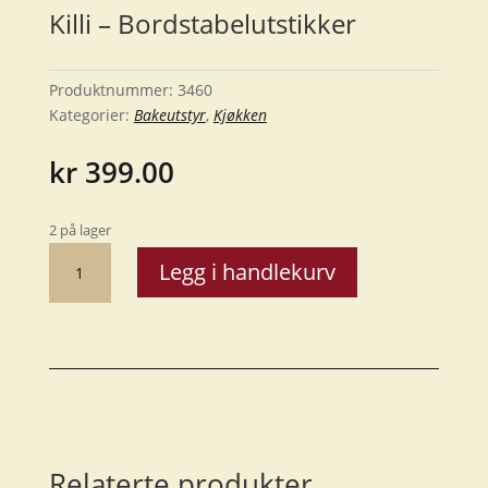
Killi – Bordstabelutstikker
Produktnummer:
3460
Kategorier:
Bakeutstyr
,
Kjøkken
kr
399.00
2 på lager
Killi
Legg i handlekurv
-
Bordstabelutstikker
antall
Relaterte produkter