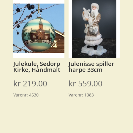
Julekule, Sødorp
Julenisse spiller
Kirke, Håndmalt
harpe 33cm
kr
219.00
kr
559.00
Varenr:
4530
Varenr:
1383