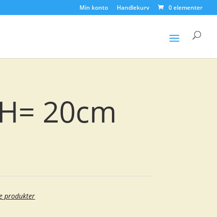
Min konto
Handlekurv
0 elementer
Products
search
, H= 20cm
e produkter