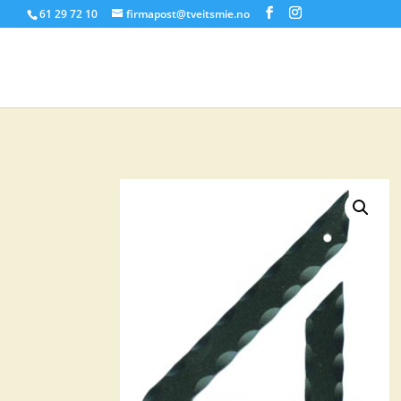
61 29 72 10
firmapost@tveitsmie.no