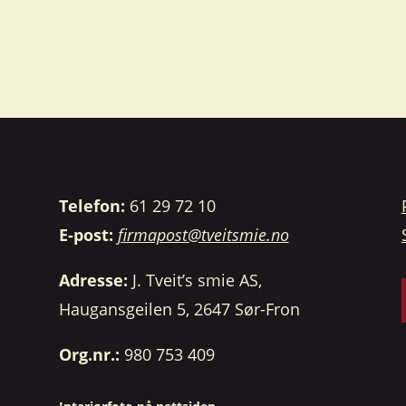
Telefon:
61 29 72 10
E-post:
firmapost@tveitsmie.no
Adresse:
J. Tveit’s smie AS,
Haugansgeilen 5, 2647 Sør-Fron
Org.nr.:
980 753 409