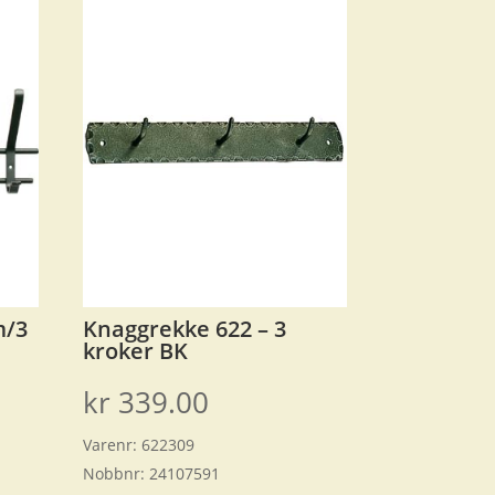
m/3
Knaggrekke 622 – 3
kroker BK
kr
339.00
Varenr:
622309
Nobbnr:
24107591