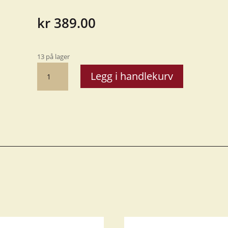
kr
389.00
13 på lager
Hustall
Legg i handlekurv
nr.
4,
H=
20cm
BK
antall