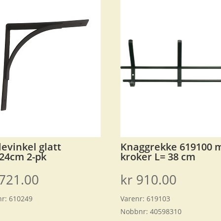
levinkel glatt
Knaggrekke 619100 
24cm 2-pk
kroker L= 38 cm
721.00
kr
910.00
nr:
610249
Varenr:
619103
Nobbnr:
40598310