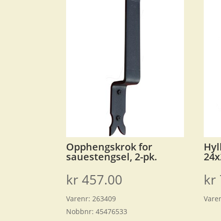
Opphengskrok for
Hyl
sauestengsel, 2-pk.
24x
kr
457.00
kr
Varenr:
263409
Vare
Nobbnr:
45476533