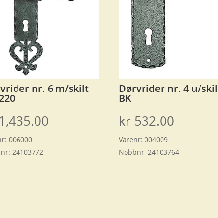
vrider nr. 6 m/skilt
Dørvrider nr. 4 u/skil
220
BK
1,435.00
kr
532.00
nr:
006000
Varenr:
004009
nr:
24103772
Nobbnr:
24103764