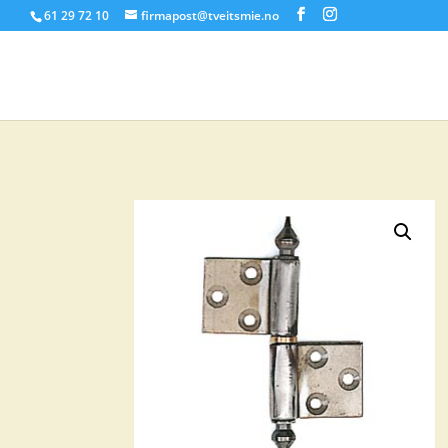
61 29 72 10
firmapost@tveitsmie.no