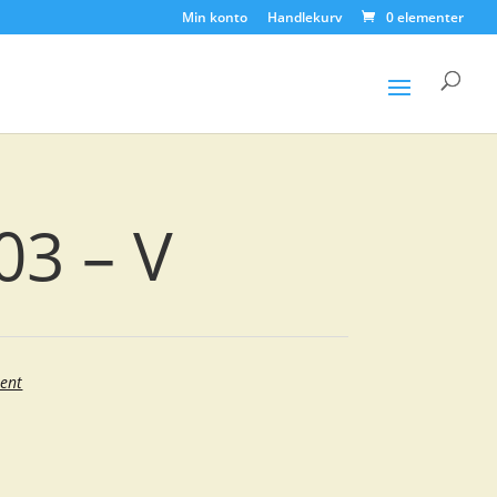
Min konto
Handlekurv
0 elementer
Products
search
03 – V
ent