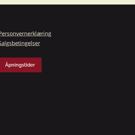
Personvernerklæring
Salgsbetingelser
Åpningstider