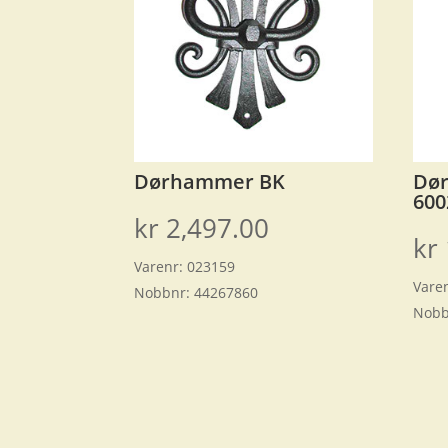
Dørhammer BK
Dør
600
kr
2,497.00
kr
Varenr:
023159
Vare
Nobbnr:
44267860
Nobb