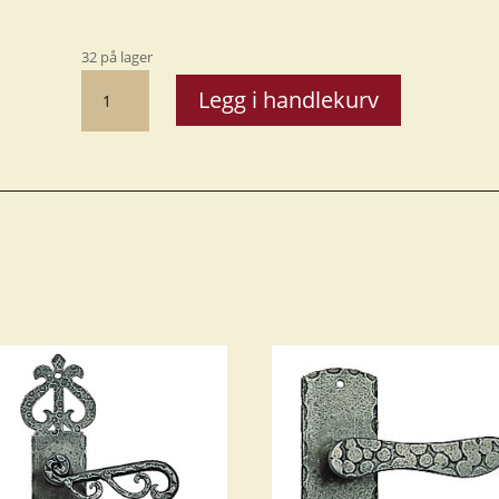
32 på lager
Hengsler
Legg i handlekurv
JTS
03
-
V
antall